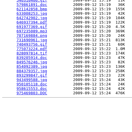
546310406.gif
           2009-09-12 15:19   11K  

579861891.doc
           2009-09-12 15:19   36K  

621142858.bmp
           2009-09-12 15:19  155K  

633008253.jpg
           2009-09-12 15:19   42K  

642742902.jpg
           2009-09-12 15:19  104K  

646937394.pdf
           2009-09-12 15:19  122K  

691977369.gif
           2009-09-12 15:20  4.5K  

697235089.mp3
           2009-09-12 15:20  369K  

707169884.png
           2009-09-12 15:20   24K  

731690961.jpg
           2009-09-12 15:21  813K  

740493756.gif
           2009-09-12 15:21   60K  

775073224.pdf
           2009-09-12 15:22  1.0M  

828097814.tif
           2009-09-12 15:23  174K  

839205914.doc
           2009-09-12 15:23   47K  

849576246.jpg
           2009-09-12 15:23   82K  

854092389.jpg
           2009-09-12 15:23  136K  

884379357.jpg
           2009-09-12 15:23  258K  

893299847.gif
           2009-09-12 15:23   22K  

943499588.jpg
           2009-09-12 15:24   43K  

950105118.doc
           2009-09-12 15:24   24K  

958615553.doc
           2009-09-12 15:24   42K  

975469803.DOC