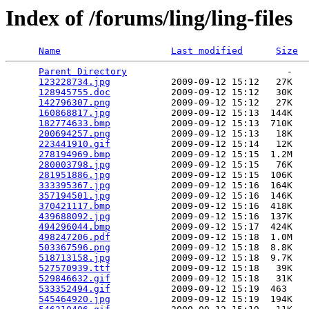
Index of /forums/ling/ling-files
Name
Last modified
Size
Parent Directory
                             -   

123228734.jpg
           2009-09-12 15:12   27K  

128945755.doc
           2009-09-12 15:12   30K  

142796307.png
           2009-09-12 15:12   27K  

160868817.jpg
           2009-09-12 15:13  144K  

182774633.bmp
           2009-09-12 15:13  710K  

200694257.png
           2009-09-12 15:13   18K  

223441910.gif
           2009-09-12 15:14   12K  

278194969.bmp
           2009-09-12 15:15  1.2M  

280003798.jpg
           2009-09-12 15:15   76K  

281951886.jpg
           2009-09-12 15:15  106K  

333395367.jpg
           2009-09-12 15:16  164K  

357194501.jpg
           2009-09-12 15:16  146K  

370421117.bmp
           2009-09-12 15:16  418K  

439688092.jpg
           2009-09-12 15:16  137K  

494296044.bmp
           2009-09-12 15:17  424K  

498247206.pdf
           2009-09-12 15:18  1.0M  

503367596.png
           2009-09-12 15:18  8.8K  

518713158.jpg
           2009-09-12 15:18  9.7K  

527570939.ttf
           2009-09-12 15:18   39K  

529846632.gif
           2009-09-12 15:18   31K  

533352494.gif
           2009-09-12 15:19  463   

545464920.jpg
           2009-09-12 15:19  194K  
